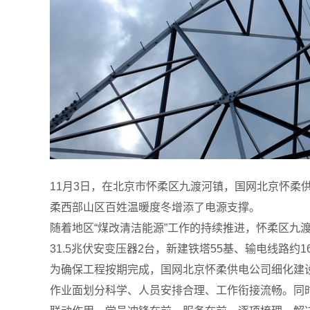
11月3日，在北京市怀柔区九渡河镇，国网北京怀柔
柔西部山区百姓温暖度冬增添了电源支撑。
随着地区“煤改清洁能源”工作的持续推进，怀柔区九
31.5兆伏安变压器2台，新建铁塔55基、输电线路
为确保工程按期完成，国网北京怀柔供电公司细化建
作业面划分科学、人员安排合理、工作衔接流畅。同时