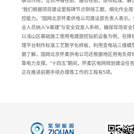
联动作用，党员冲锋在前、服务在前，逐项梳理、解
“我们根据项目建设里程碑节点倒排工期，细化作业周
控能力。”国网北京怀柔供电公司建设部负责人表示
业人员纳入“e基建”与安全双准入系统，确保现场安全
以浅山区基础施工使用电建旋挖钻机设备为例，在降低
理平台制作标准工艺数字化样板，利用变电站三维模
据了解，国网北京怀柔供电公司还根据地区用电负荷
靠电力支撑。“十四五”期间，怀柔区电网规划建设任务
正在推进前期手续办理等工作的工程有5项。