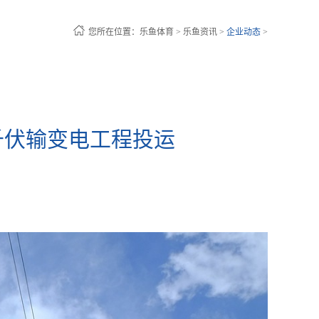
您所在位置：
乐鱼体育
>
乐鱼资讯
>
企业动态
>
千伏输变电工程投运