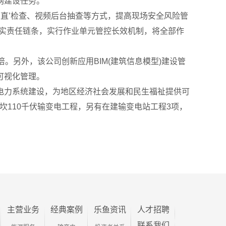
网建设任务。
直’检查、视频后台抽查等方式，提高现场安全风险管
压实责任链条，实行作业单元管控长效机制，将全部作
。另外，该公司创新应用BIM(建筑信息模型)建设管
可视化管理。
电力系统建设，为地区经济社会发展和民生福祉提供可
坎110千伏输变电工程，另有在建输变电站工程3项，
主营业务
经典案例
乐鱼资讯
人才招聘
联系我们