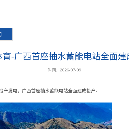
闻
体育-广西首座抽水蓄能电站全面建
时间：2026-07-09
组投产发电，广西首座抽水蓄能电站全面建成投产。