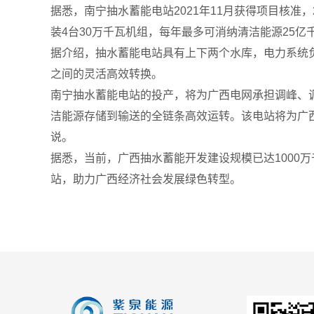
据悉，南宁抽水蓄能电站2021年11月获得项目核准
装4台30万千瓦机组，每年最多可消纳清洁能源25亿
据介绍，抽水蓄能电站具有上下两个水库，电力系统
之间的灵活高效转换。
南宁抽水蓄能电站的投产，将为广西电网承担调峰、调
洁能源存储到输送的全链条高效运转。该电站将为广西
说。
据悉，当前，广西抽水蓄能开发建设规模已达1000
站，助力广西经济社会发展绿色转型。