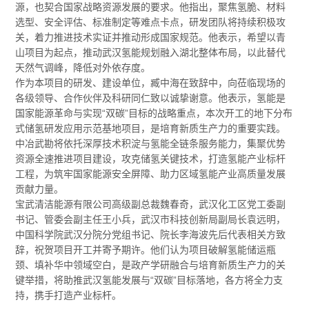
源，也契合国家战略资源发展的要求。他指出，聚焦氢脆、材料
选型、安全评估、标准制定等难点卡点，研发团队将持续积极攻
关，着力推进技术实证并推动形成国家规范。他表示，希望以青
山项目为起点，推动武汉氢能规划融入湖北整体布局，以此替代
天然气调峰，降低对外依存度。
作为本项目的研发、建设单位，臧中海在致辞中，向莅临现场的
各级领导、合作伙伴及科研同仁致以诚挚谢意。他表示，氢能是
国家能源革命与实现“双碳”目标的战略重点，本次开工的地下分布
式储氢研发应用示范基地项目，是培育新质生产力的重要实践。
中冶武勘将依托深厚技术积淀与氢能全链条服务能力，集聚优势
资源全速推进项目建设，攻克储氢关键技术，打造氢能产业标杆
工程，为筑牢国家能源安全屏障、助力区域氢能产业高质量发展
贡献力量。
宝武清洁能源有限公司高级副总裁魏春奇，武汉化工区党工委副
书记、管委会副主任王小兵，武汉市科技创新局副局长袁远明，
中国科学院武汉分院分党组书记、院长李海波先后代表相关方致
辞，祝贺项目开工并寄予期许。他们认为项目破解氢能储运瓶
颈、填补华中领域空白，是政产学研融合与培育新质生产力的关
键举措，将助推武汉氢能发展与“双碳”目标落地，各方将全力支
持，携手打造产业标杆。