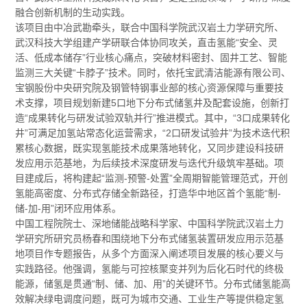
融合创新机制的生动实践。
该项目由中冶武勘牵头，联合中国科学院武汉岩土力学研究所、
武汉科技大学组建产学研联合体协同攻关，直击氢能“安全、灵
活、低成本储存”行业核心痛点，突破材料密封、固井工艺、智能
监测三大关键“卡脖子”技术。同时，依托宝武清洁能源有限公司、
宝钢股份中央研究院及钢管特钢事业部的核心资源保障与重要技
术支撑，项目规划新建5口地下分布式储氢井及配套设施，创新打
造“成果转化与研发试验双轨并行”推进模式。其中，“3口成果转化
井”可满足加氢站常态化运营需求，“2口研发试验井”为技术迭代积
累核心数据，既实现氢能技术成果落地转化，又同步建设科技研
发应用示范基地，为后续技术深度研发与迭代升级筑牢基础。项
目建成后，将构建起“监测-预警-处置”全周期智能管理范式，开创
氢能高密度、分布式存储全新路径，打造华中地区首个氢能“制-
储-加-用”闭环应用体系。
中国工程院院士、深地储能战略科学家、中国科学院武汉岩土力
学研究所研究员杨春和围绕地下分布式储氢装置研发应用示范基
地项目作专题报告，从多个方面深入阐述项目发展的核心要义与
实践路径。他强调，氢能与可控核聚变并列为后化石时代的终极
能源，储氢是贯通“制、储、加、用”的关键环节。分布式储氢能高
效解决绿电调度问题，既可为城市交通、工业生产等提供稳定氢