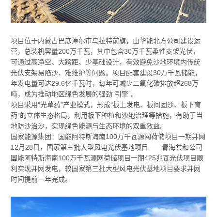
项目位于内蒙古巴彦淖尔市乌拉特前旗，由华能北方公司建设运
营，总装机容量200万千瓦，其中包含30万千瓦柔性支架光伏，
可通过高净空、大跨距、少基础设计，有效避免沙地环境内传统
光伏支架易陷沙、难维护等问题。项目配套建设30万千瓦储能，
年发电量可达29.6亿千瓦时，每年可减少二氧化碳排放超268万
吨，成为推动地区绿色发展的强劲“引擎”。
项目采用“光草药”产业模式，形成“板上发电、板间固沙、板下育
药”的立体生态格局，利用板下种植和沙地治理等措施，有助于当
地防沙治沙，实现绿色能源与生态环境的双重效益。
国家能源集团：国能阿特斯海南100万千瓦源网荷储项目一期并网
12月28日，国家第三批大型风电光伏基地项目——青海共和公司
国能阿特斯海南100万千瓦源网荷储项目一期425兆瓦光伏项目顺
利实现并网发电，较国家第三批大型风电光伏基地项目要求并网
时间提前一年完成。