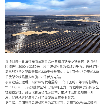
该项目位于青海省海南藏族自治州共和县铁盖乡铁盖村，所处地
区海拔约3000至3250米。项目装机容量为42.5万千瓦，通过17回
集电线路接入配套新建的330千伏升压站，以1回长约6公里的330
千伏架空线路接入红旗750千伏变电站。
项目建成投运后，预计年均发电量约8.6亿千瓦时，年节约标煤约
21.41万吨，可有效缓解区域电网调峰压力，增强电网运行的安全
性和稳定性，对优化青海省能源结构、推动清洁能源规模化开
发、促进地方经济社会可持续发展具有重要意义。
据了解，二期项目总装机容量为‌375兆瓦‌，采用‌700Wp‌单晶硅组