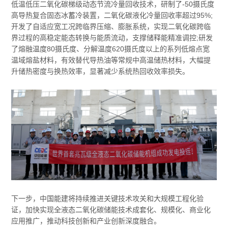
低温低压二氧化碳梯级动态节流冷量回收技术，研制了-50摄氏度
高导热复合固态冰蓄冷装置，二氧化碳液化冷量回收率超过95%;
开发了自适应宽工况跨临界压缩、膨胀系统，实现二氧化碳跨临
界过程的高稳定能态转换与能质流动，支撑储释能精准调控;研发
了熔融温度80摄氏度、分解温度620摄氏度以上的系列低熔点宽
温域熔盐材料，有效替代导热油等常规中高温储热材料，大幅提
升储热密度与换热效率，显著减少系统热回收效率损失。
下一步，中国能建将持续推进关键技术攻关和大规模工程化验
证，加快实现全液态二氧化碳储能技术成套化、规模化、商业化
应用推广，推动科技创新和产业创新深度融合。