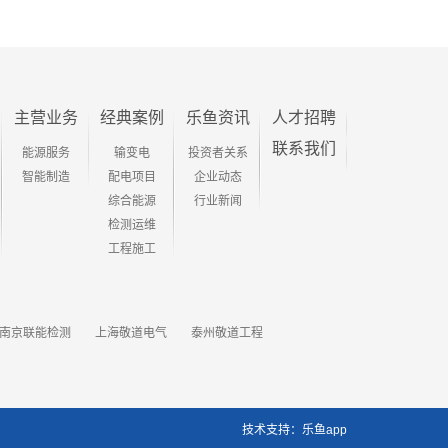
主营业务
经典案例
乐鱼资讯
人才招聘
联系我们
能源服务
输变电
投资者关系
智能制造
配电项目
企业动态
综合能源
行业新闻
检测运维
工程施工
南京联能检测
上海敬道电气
泰州敬道工程
技术支持：
乐鱼app