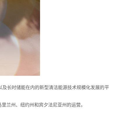
与封存以及长时储能在内的新型清洁能源技术规模化发展的平
州、马里兰州、纽约州和宾夕法尼亚州的运营。