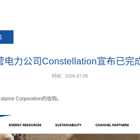
闻
力公司Constellation宣布已完成
时间：2026-07-05
ine Corporation的收购。