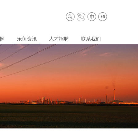
例
乐鱼资讯
人才招聘
联系我们