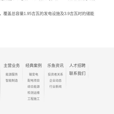
，覆盖总容量1.95吉瓦的发电设施及3.9吉瓦时的储能
主营业务
经典案例
乐鱼资讯
人才招聘
联系我们
能源服务
输变电
投资者关系
智能制造
配电项目
企业动态
综合能源
行业新闻
检测运维
工程施工