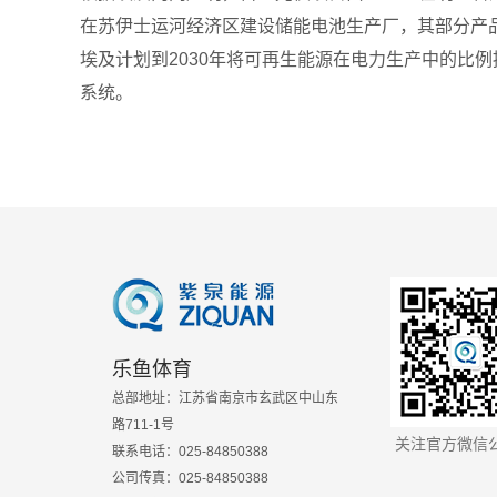
在苏伊士运河经济区建设储能电池生产厂，其部分产
埃及计划到2030年将可再生能源在电力生产中的比例提
系统。
乐鱼体育
总部地址：江苏省南京市玄武区中山东
路711-1号
关注官方微信
联系电话：025-84850388
公司传真：025-84850388