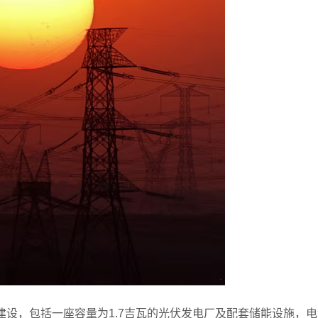
省建设，包括一座容量为1.7吉瓦的光伏发电厂及配套储能设施