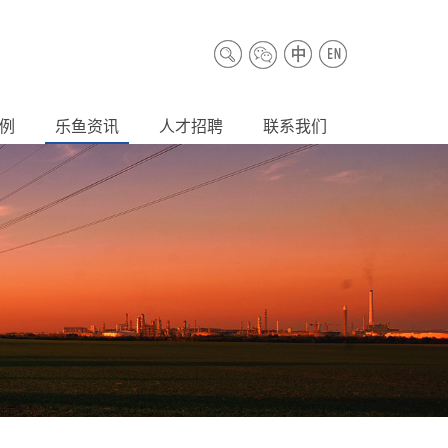
例
乐鱼资讯
人才招聘
联系我们