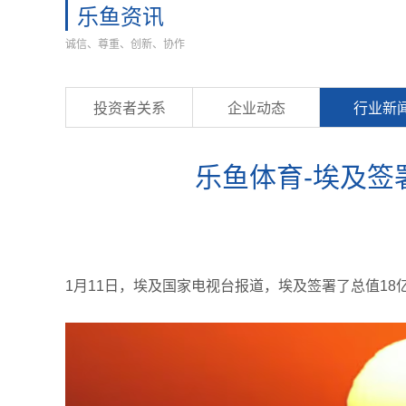
乐鱼资讯
诚信、尊重、创新、协作
投资者关系
企业动态
行业新
乐鱼体育-埃及签
1月11日，埃及国家电视台报道，埃及签署了总值18