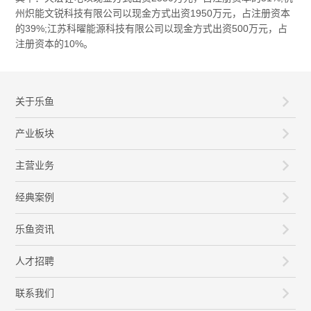
州炽能文锐科技有限公司以现金方式出资1950万元，占注册资本
的39%;江苏科曜能源科技有限公司以现金方式出资500万元，占
注册资本的10%。
关于乐鱼
产业板块
主营业务
经典案例
乐鱼资讯
人才招聘
联系我们