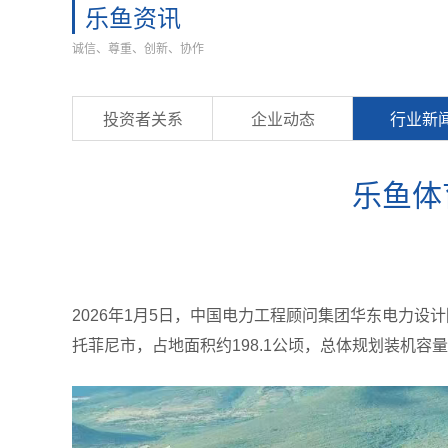
乐鱼资讯
诚信、尊重、创新、协作
投资者关系
企业动态
行业新
乐鱼体
2026年1月5日，中国电力工程顾问集团华东电力
托菲尼市，占地面积约198.1公顷，总体规划装机容量1