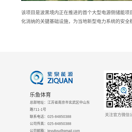
该项目是波黑境内正在推进的首个大型电源侧储能项
化消纳的关键基础设施，为当地新型电力系统的安全
乐鱼体育
总部地址：江苏省南京市玄武区中山东
路711-1号
关注官方微信
联系电话：025-84850388
公司传真：025-84850388
公司邮箱：leyutiyu@gmail.com