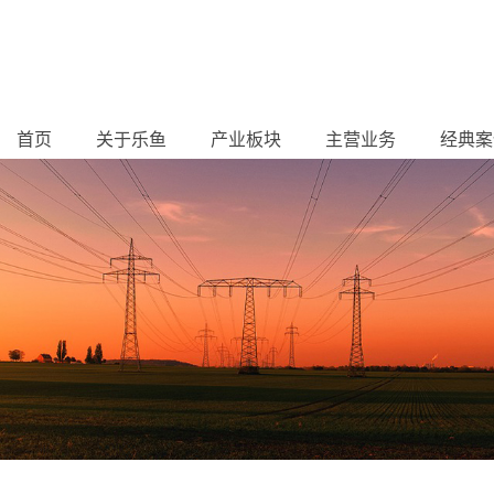
首页
关于乐鱼
产业板块
主营业务
经典案