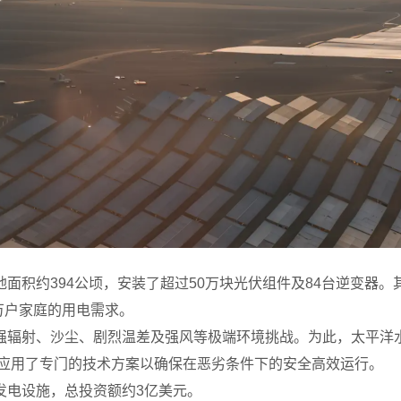
面积约394公顷，安装了超过50万块光伏组件及84台逆变器。
万户家庭的用电需求。
辐射、沙尘、剧烈温差及强风等极端环境挑战。为此，太平洋水电
并应用了专门的技术方案以确保在恶劣条件下的安全高效运行。
发电设施，总投资额约3亿美元。