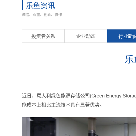
乐鱼资讯
诚信、尊重、创新、协作
投资者关系
企业动态
行业新
乐
近日，意大利绿色能源存储公司(Green Energy
能成本上相比主流技术具有显著优势。