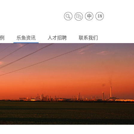
例
乐鱼资讯
人才招聘
联系我们