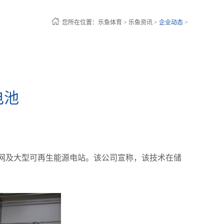
您所在位置：
乐鱼体育
>
乐鱼资讯
>
企业动态
>
电池
应用、电网及大型可再生能源电站。该公司宣称，该技术在储