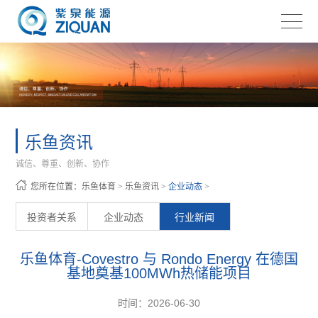
乐鱼资讯
诚信、尊重、创新、协作
您所在位置：
乐鱼体育
>
乐鱼资讯
>
企业动态
>
投资者关系
企业动态
行业新闻
乐鱼体育-Covestro 与 Rondo Energy 在德国
基地奠基100MWh热储能项目
时间：2026-06-30