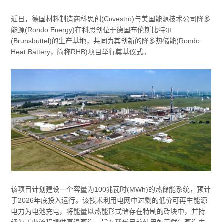
近日，德国材料制造商科思创(Covestro)与美国能源技术公司隆多
能源(Rondo Energy)在科思创位于德国布伦斯比特尔
(Brunsbüttel)的生产基地，共同为其创新的隆多热储能(Rondo
Heat Battery，简称RHB)项目举行奠基仪式。
该项目计划建设一个容量为100兆瓦时(MWh)的热储能系统，预计
于2026年底投入运行。该技术利用电网中过剩的低价可再生能源
电力为电池充电，将能量以热能形式储存在特制的砖块中，并持
续为工业流程提供高温蒸汽，旨在替代目前使用的天然气蒸汽生