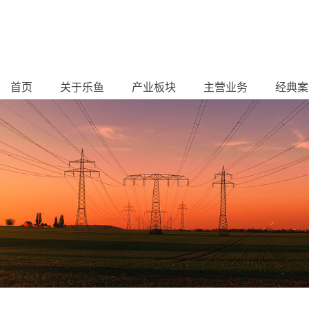
首页
关于乐鱼
产业板块
主营业务
经典案