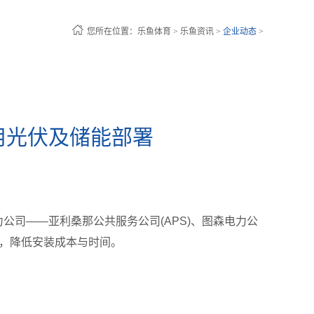
您所在位置：
乐鱼体育
>
乐鱼资讯
>
企业动态
>
户用光伏及储能部署
电力公司——亚利桑那公共服务公司(APS)、图森电力公
程，降低安装成本与时间。