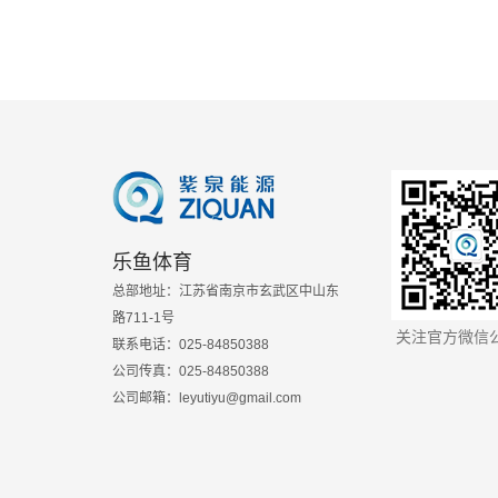
乐鱼体育
总部地址：江苏省南京市玄武区中山东
路711-1号
关注官方微信
联系电话：025-84850388
公司传真：025-84850388
公司邮箱：leyutiyu@gmail.com