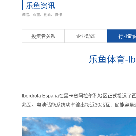
乐鱼资讯
诚信、尊重、创新、协作
投资者关系
企业动态
行业新
乐鱼体育-I
Iberdrola España在昆卡省阿拉尔孔地区正式
兆瓦。电池储能系统功率输出接近30兆瓦，储能容量