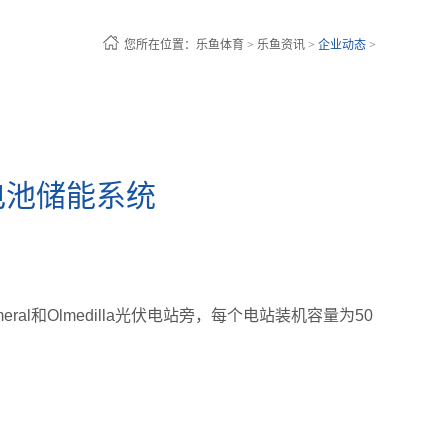
您所在位置：
乐鱼体育
>
乐鱼资讯
>
企业动态
>
业电池储能系统
al和Olmedilla光伏电站旁，每个电站装机容量为50