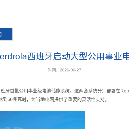
闻
berdrola西班牙启动大型公用事
时间：2026-06-27
投运了西班牙首批公用事业级电池储能系统。这两套系统分别部署在Romer
达到60兆瓦时，为当地电网提供了重要的灵活性支持。