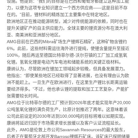
设施。他提到：“我们的目标是在巴西和葡萄牙都建立这种加工能
力，以便为这项专业知识建立一个西方供应商——这是目前不存
在的。”目前，锂材料的精炼加工主要集中在特定地区。
欧洲地区正在推动能源转型，减少对传统能源的依赖，同时也在
提升关键矿产的自主供应能力。全球主要的锂资源分布在澳大利
亚、南美洲和亚洲部分地区。
AMG目前在巴西的Mibra矿场生产锂辉石精矿，这种矿物含锂约
6%。此前，这些材料需运往海外进行提纯，使锂含量提升至接近
100%，随后再运至德国比特菲尔德-沃尔芬镇的工厂加工成氢氧
化锂。氢氧化锂是电动汽车电池和储能系统的关键正极材料。
康纳认为，尽管欧洲在锂加工领域起步较晚，但具备发展潜力。
他指出：“即使某些地区已经取得了显著进展，也没有理由认为欧
洲不能赶上。一旦生产在欧洲进行，在这里生产锂比长距离运输
要经济得多。”不过，他也承认锂的提取和加工工艺复杂，产能扩
张需要较长时间。
AMG位于比特菲尔德的工厂预计到2026年底才能实现年产20,000
公吨氢氧化锂的满负荷生产，比原计划推迟了两年。这意味着该
公司此前设定的2030年达到100,000吨的目标将难以如期实现。
康纳将延迟归因于市场需求增长放缓以及客户认证流程延长。
此外，AMG是伦敦上市公司Savannah Resources的最大股东，
后者正在葡萄牙北部开发Barroso锂辉石矿床。该矿床已探明储量