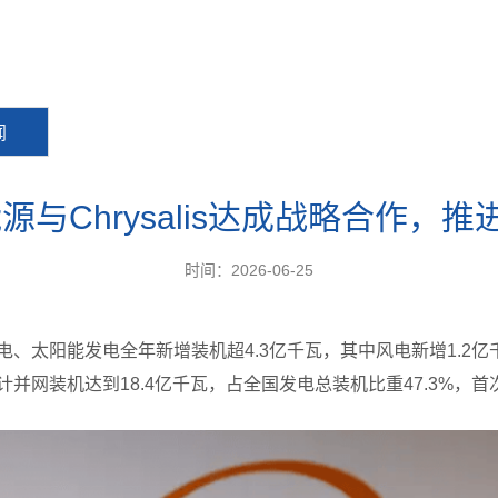
闻
源与Chrysalis达成战略合作，
时间：2026-06-25
、太阳能发电全年新增装机超4.3亿千瓦，其中风电新增1.2亿千
计并网装机达到18.4亿千瓦，占全国发电总装机比重47.3%，