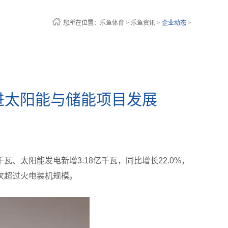
您所在位置：
乐鱼体育
>
乐鱼资讯
>
企业动态
>
推进太阳能与储能项目发展
瓦、太阳能发电新增3.18亿千瓦，同比增长22.0%，
首次超过火电装机规模。