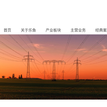
首页
关于乐鱼
产业板块
主营业务
经典案