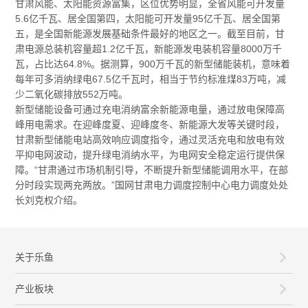
甘肃风能、太阳能资源富集，区位优势明显，全省风能可开发量
5.6亿千瓦、居全国第四，太阳能可开发量95亿千瓦、居全国第
五，是全国新能源发展基础条件最好的地区之一。截至目前，甘
肃电源总装机容量超1.2亿千瓦，新能源发电装机容量8000万千
瓦，占比达64.8%。据测算，900万千瓦的新型储能装机，意味着
每年可多消纳绿电67.5亿千瓦时，相当于节约标准煤83万吨，减
少二氧化碳排放552万吨。
新型储能设备可通过充电消纳富余新能源电量，通过放电保障高
峰用电需求。在迎峰度夏、迎峰度冬、新能源大发等关键时段，
甘肃新型储能电站高效响应调度指令，通过灵活充电和放电有效
平抑电网波动，提升绿电消纳水平，为电网安全稳定运行提供保
障。“甘肃通过市场机制引导，不断提升新型储能调用水平，在部
分时段实现两充两放。”国网甘肃电力调度控制中心电力调度处处
长刘克权介绍。
关于乐鱼
产业板块