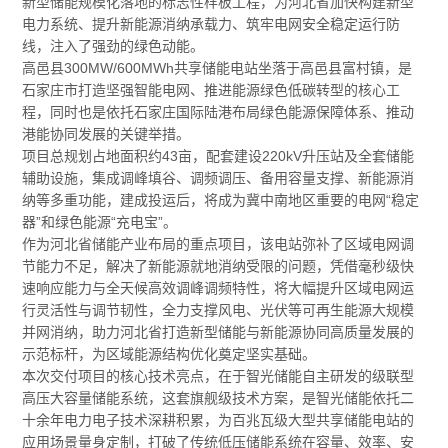
新型储能规模化落地的标志性样板工程，为河北省加快构建新型
电力系统、提升新能源消纳承载力、筑牢电网安全稳定运行防
线，注入了强劲的绿色动能。
高邑县300MW/600MWh共享储能电站坐落于高邑县富村镇，是
石家庄市打造坚强智能电网、推进能源绿色低碳转型的核心工
程，同时也是依托石家庄国际陆港布局绿色能源保障体系、推动
港能协同发展的关键举措。
项目总规划占地面积约43亩，配套建设220kV升压站及全套储能
辅助设施，集成调峰填谷、调频调压、备用容量支撑、新能源消
纳等多重功能，建成投运后，将成为冀中南地区重要的电网“稳定
器”和绿色能源“充电宝”。
作为河北省储能产业布局的重点项目，该电站弥补了区域电网调
节能力不足，解决了新能源就地消纳受限的问题，凭借毫秒级快
速响应能力与全天候高效调峰调频特性，将大幅提升区域电网运
行灵活性与调节韧性，全力支撑风电、光伏等可再生能源大规模
并网消纳，助力河北省打造新型储能与新能源协同高质量发展的
示范标杆，为区域能源结构优化奠定坚实基础。
本次交付项目的核心技术亮点，在于智光储能自主研发的级联型
高压大容量储能系统，这套旗舰级技术方案，是智光储能依托二
十余年电力电子技术深耕积累，为百兆瓦级大型共享储能电站的
应用场景量身定制，打破了传统低压储能系统在容量、效率、安