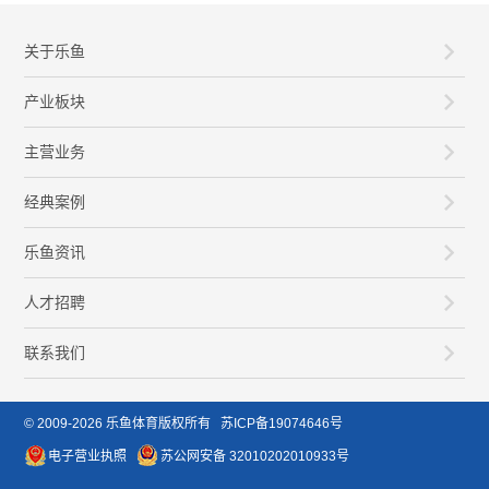
关于乐鱼
产业板块
主营业务
经典案例
乐鱼资讯
人才招聘
联系我们
© 2009-2026
乐鱼体育
版权所有
苏ICP备19074646号
电子营业执照
苏公网安备 32010202010933号