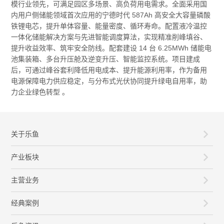
模行业领先，可满足园区多场景、高负荷用电需求。全面采用国
内用户侧储能领域首次应用的宁德时代 587Ah 高安全大容量磷酸
铁锂电芯，提升单体容量、能量密度、循环寿命。配置液冷温控
一体化储能解决方案与先进智能调度算法，实现精准削峰填谷、
提升收益效率、筑牢安全防线。配套建设 14 台 6.25MWh 储能电
池集装箱、多台升压舱及逆变升压、智能监控系统。项目建成
后，可通过峰谷套利降低用电成本、提升能源利用率，作为备用
电源保障电力供应稳定，与分布式光伏协同提升绿电自用率，助
力企业绿色转型 。
关于乐鱼
产业板块
主营业务
经典案例