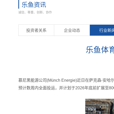
乐鱼资讯
诚信、尊重、创新、协作
投资者关系
企业动态
行业新
乐鱼体
慕尼黑能源公司(Münch Energie)近日在萨克
预计数周内全面投运，并计划于2026年底前扩展至8