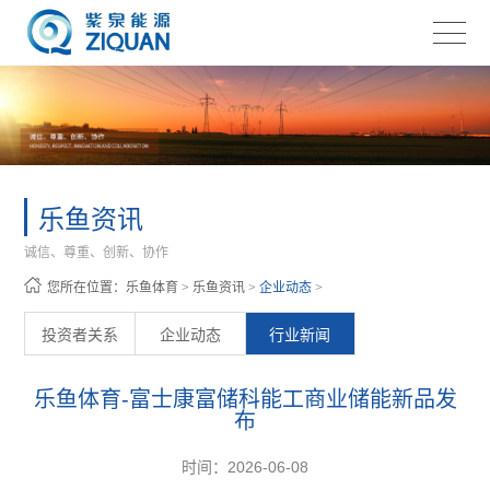
乐鱼资讯
诚信、尊重、创新、协作
您所在位置：
乐鱼体育
>
乐鱼资讯
>
企业动态
>
投资者关系
企业动态
行业新闻
乐鱼体育-富士康富储科能工商业储能新品发
布
时间：2026-06-08