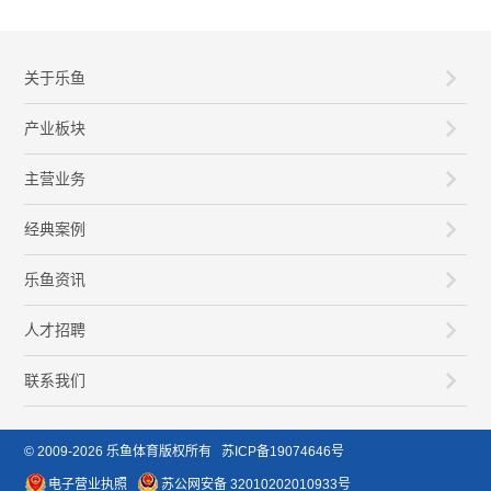
关于乐鱼
产业板块
主营业务
经典案例
乐鱼资讯
人才招聘
联系我们
© 2009-2026
乐鱼体育
版权所有
苏ICP备19074646号
电子营业执照
苏公网安备 32010202010933号