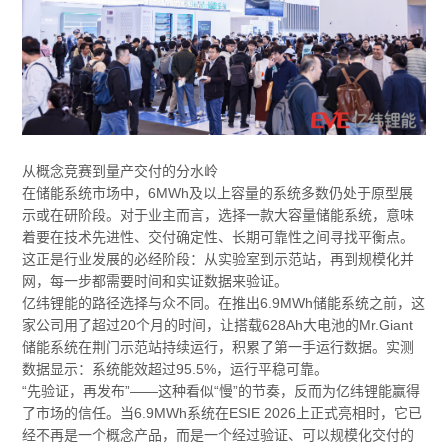
从概念竞赛到量产交付的分水岭
在储能系统市场中，6MWh及以上容量的系统多数仍处于原型展
示或在研阶段。对于业主而言，选择一款大容量储能系统，意味
着要在技术先进性、交付确定性、长期可靠性之间寻找平衡点。
这正是行业发展的必经阶段：从实验室到示范站，再到规模化并
网，每一步都需要时间和实证数据来验证。
亿纬锂能的路径选择与众不同。在推出6.9MWh储能系统之前，这
家公司用了超过20个月的时间，让搭载628Ah大电池的Mr.Giant
储能系统在荆门示范站持续运行，积累了第一手运行数据。实测
数据显示：系统能效超过95.5%，运行平稳可靠。
“先验证，再发布”——这种看似“慢”的节奏，反而为亿纬锂能赢得
了市场的信任。当6.9MWh系统在ESIE 2026上正式亮相时，它已
经不再是一个概念产品，而是一个经过验证、可以规模化交付的