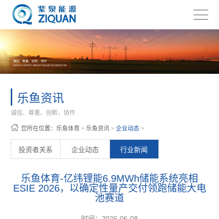
乐鱼资讯
诚信、尊重、创新、协作
您所在位置：
乐鱼体育
>
乐鱼资讯
>
企业动态
>
投资者关系
企业动态
行业新闻
乐鱼体育-亿纬锂能6.9MWh储能系统亮相
ESIE 2026，以确定性量产交付领跑储能大电
池赛道
时间：2026-06-08