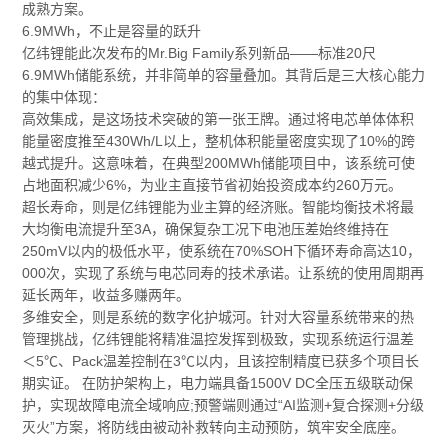
成熟方案。
6.9MWh，不止是容量的跃升
亿纬锂能此次发布的Mr.Big Family系列新品——标准20尺
6.9MWh储能系统，并非简单的容量叠加。其背后是三大核心能力
的集中体现：
高效集成，是这场技术突破的第一张王牌。通过将电芯单体体积
能量密度推至430Wh/L以上，整机体积能量密度实现了10%的跨
越式提升。这意味着，在典型200MWh储能项目中，该系统可使
占地面积减少6%，为业主直接节省初始投资成本约260万元。
超长寿命，则是亿纬锂能为业主算的经济账。智能均衡技术将最
大均衡电流提升至3A，确保复杂工况下电池压差始终维持在
250mV以内的极低水平，使系统在70%SOH下循环寿命高达10，
000次，实现了系统与电芯同寿的技术承诺。让系统的使用周期再
延长两年，收益多赚两年。
多维安全，则是系统的数字化护城河。针对大容量系统带来的热
管理挑战，亿纬锂能将精准温控发挥到极致，实现系统运行温差
＜5℃、Pack温差控制在3℃以内，且该控制精度已获多个项目长
期实证。 在防护架构上，电力端具备1500V DC全压五级联动保
护，实现故障电流全域响应;预警端则通过“AI监测+复合探测+分级
灭火”方案，将防线由被动补救转向主动预防，筑牢安全底座。