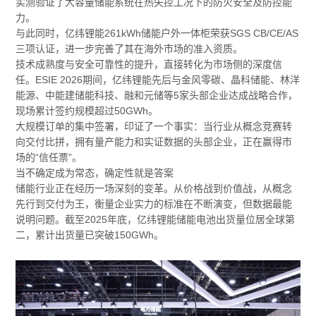
实测验证了大容量储能系统在热失控工况下的防火安全及防控能
力。
与此同时，亿纬锂能261kWh储能户外一体柜荣获SGS CB/CE/AS
三项认证，进一步完善了其在海外市场的准入资质。
技术成熟度与安全可靠性的提升，直接转化为市场侧的深度信
任。ESIE 2026期间，亿纬锂能先后与金风零碳、晶科储能、林洋
能源、中能建储能科技、融和元储等5家头部企业达成战略合作，
现场累计签约规模超过50GWh。
大规模订单的集中签署，印证了一个事实：当行业从概念竞赛转
向交付比拼，拥有量产能力和实证数据的头部企业，正在赢得市
场的“信任票”。
当不确定成为常态，确定性就是答案
储能行业正在经历一场深刻的变革。从价格战到价值战，从概念
先行到交付为王，衡量企业实力的标准在不断演变，但数据最能
说明问题。截至2025年底，亿纬锂能储能电池出货量位居全球第
二，累计出货量已突破150GWh。