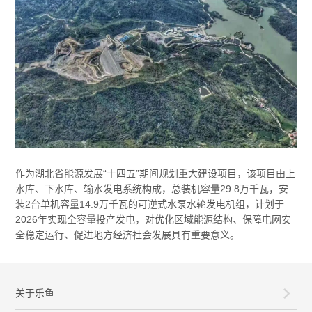
作为湖北省能源发展“十四五”期间规划重大建设项目，该项目由上
水库、下水库、输水发电系统构成，总装机容量29.8万千瓦，安
装2台单机容量14.9万千瓦的可逆式水泵水轮发电机组，计划于
2026年实现全容量投产发电，对优化区域能源结构、保障电网安
全稳定运行、促进地方经济社会发展具有重要意义。
关于乐鱼