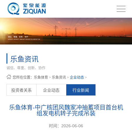
乐鱼资讯
诚信、尊重、创新、协作
您所在位置：
乐鱼体育
>
乐鱼资讯
>
企业动态
>
投资者关系
企业动态
行业新闻
乐鱼体育-中广核团风魏家冲抽蓄项目首台机
组发电机转子完成吊装
时间：2026-06-06