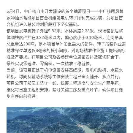
5月4日，中广核自主开发建设的首个抽蓄项目——中广核团风魏
家冲抽水蓄能项目首台机组发电机转子顺利完成吊装，为项目首
台机组进入总装冲刺阶段打下坚实基础。
该项目发电机转子外径5.82米、本体高度2.33米，现场装配后整
体圆柱度严控在0.22毫米以内，偏心度小于0.10毫米，连同吊具
总重量达290吨，是本项目单体吊重最大的部件。转子吊装作业需
精准穿过单边仅8毫米的狭小间隙，对现场精准作业施工提出高标
准及严要求。在项目公司及各参建单位周密安排及密切配合下，
最终实现零磕碰、零偏差，一次精准平稳就位。
当前，该项目正处于机电设备安装高峰期，发电电动机、水泵水
轮机、球阀及辅助系统等主体安装工程已全面铺开、多点并行。
项目公司干部员工坚守一线，统筹工程进度与安全生产两手抓，
细化每日施工组织安排，紧盯关键工序及重点环节，确保项目稳
步有序向前推进。