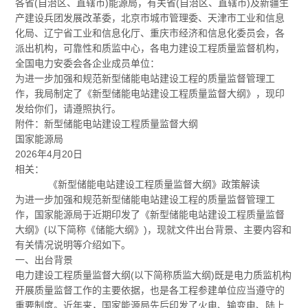
各省(自治区、直辖市)能源局，有关省(自治区、直辖市)及新疆生
产建设兵团发展改革委，北京市城市管理委、天津市工业和信息
化局、辽宁省工业和信息化厅、重庆市经济和信息化委员会，各
派出机构，可靠性和质监中心，各电力建设工程质量监督机构，
全国电力安委会各企业成员单位：
为进一步加强和规范新型储能电站建设工程的质量监督管理工
作，我局制定了《新型储能电站建设工程质量监督大纲》，现印
发给你们，请遵照执行。
附件：新型储能电站建设工程质量监督大纲
国家能源局
2026年4月20日
相关：
《新型储能电站建设工程质量监督大纲》政策解读
为进一步加强和规范新型储能电站建设工程的质量监督管理工
作，国家能源局于近期印发了《新型储能电站建设工程质量监督
大纲》(以下简称《储能大纲》)，现就文件出台背景、主要内容和
有关情况说明等介绍如下。
一、出台背景
电力建设工程质量监督大纲(以下简称质监大纲)既是电力质监机构
开展质量监督工作的主要依据，也是各工程参建单位应当遵守的
重要制度。近年来，国家能源局先后印发了火电、输变电、陆上