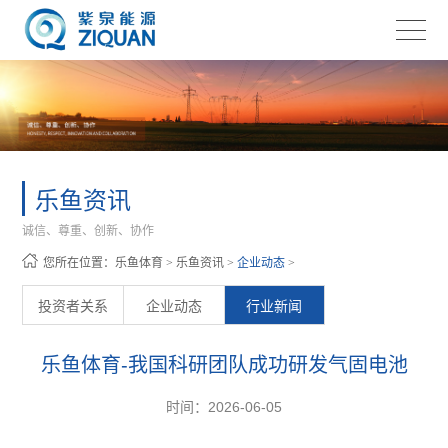
乐鱼资讯
诚信、尊重、创新、协作
您所在位置：
乐鱼体育
>
乐鱼资讯
>
企业动态
>
投资者关系
企业动态
行业新闻
乐鱼体育-我国科研团队成功研发气固电池
时间：2026-06-05