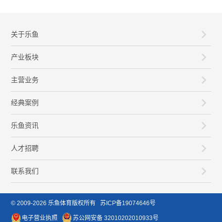
关于乐鱼
产业板块
主营业务
经典案例
乐鱼资讯
人才招聘
联系我们
© 2009-2026
乐鱼体育
版权所有
苏ICP备19074646号
电子营业执照
苏公网安备 32010202010933号