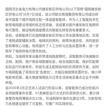
国网河北省电力有限公司雄安新区供电公司(以下简称“国网雄安新
区供电公司”)5月7日消息，该公司联合南瑞集团有限公司成功研
发中国首个城市电网主配一体调度智能体，作为人工智能技术在
新型电网建设领域的标志性突破，该成果对提升雄安新区电网供
电可靠性、推动电网调度模式向智能化转型具有重要意义。
目前，该智能体已在国网雄安新区供电公司全面落地应用，实现
了电网调度辅助决策、电网风险预判、故障快速自愈、风险提前
告知等核心功能，有效提升了人工分析与应急处置效率，进一步
筑牢了电网供电可靠性防线。
例如，当电网突发设备异常或线路故障时，该智能体可快速融合
主网、配网、用户侧全域数据信息，结合线路负载、保护匹配等
实际运行约束条件，秒级生成主配网协同的负荷转供方案，如同
为电网配备了高效应急“急救包”，大幅压缩故障处置时长、缩小停
电影响范围，最大限度保障民众日常生活用电及重点企业不间断
供电。
自2026年2月正式进入试运行阶段以来，该智能体已成功完成20
余项故障事件处置、67类典型运行方式的负荷转供分析，累计排
查整改电网薄弱点位22处，形成网架补强优化建议3项，为新型电
力系统建设提供了可复制、可推广的实践经验。