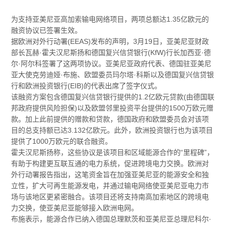
为支持亚美尼亚高加索输电网络项目，两项总额达1.35亿欧元的
融资协议已签署生效。
据欧洲对外行动署(EEAS)发布的声明，3月19日，亚美尼亚财政
部长瓦赫·霍夫汉尼斯扬和德国复兴信贷银行(KfW)行长加西亚·德
尔·阿尔科签署了这两项协议。亚美尼亚政府代表、德国驻亚美尼
亚大使克劳迪娅·布施、欧盟委员玛尔塔·科斯以及德国复兴信贷银
行和欧洲投资银行(EIB)的代表出席了签字仪式。
该融资方案包含德国复兴信贷银行提供的1.2亿欧元贷款(由德国联
邦政府提供风险担保)以及欧盟邻里投资平台提供的1500万欧元赠
款。加上此前提供的赠款和贷款，德国政府和欧盟委员会对该项
目的总支持额已达3.132亿欧元。此外，欧洲投资银行也为该项目
提供了1000万欧元的联合融资。
霍夫汉尼斯扬称，这些协议是该项目和区域能源合作的“里程碑”，
有助于构建更互联互通的电力系统，促进跨境电力交换。欧洲对
外行动署报告指出，这笔资金旨在加强亚美尼亚的能源安全和独
立性，扩大可再生能源发电，并通过输电网络使亚美尼亚电力市
场与该地区更紧密融合。该项目还将支持南高加索地区的跨境电
力交换，使亚美尼亚能够接入欧洲电网。
布施表示，能源合作已纳入德国总理默茨和亚美尼亚总理尼科尔·