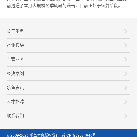
前遭遇了本月大规模冬季风暴的袭击，目前正处于恢复阶段。
关于乐鱼
产业板块
主营业务
经典案例
乐鱼资讯
人才招聘
联系我们
© 2009-2026
乐鱼体育
版权所有
苏ICP备19074646号