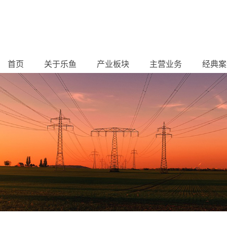
首页
关于乐鱼
产业板块
主营业务
经典案