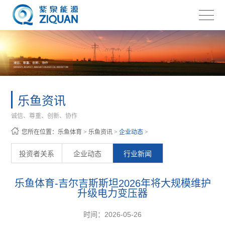
乐鱼资讯
诚信、尊重、创新、协作
您所在位置：
乐鱼体育
>
乐鱼资讯
>
企业动态
>
投资者关系
企业动态
行业新闻
乐鱼体育-吉尔吉斯斯坦2026年将大规模维护
升级电力变压器
时间：2026-05-26