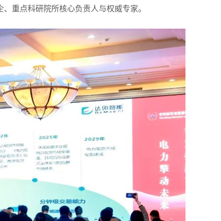
企、重点科研院所核心负责人与权威专家。