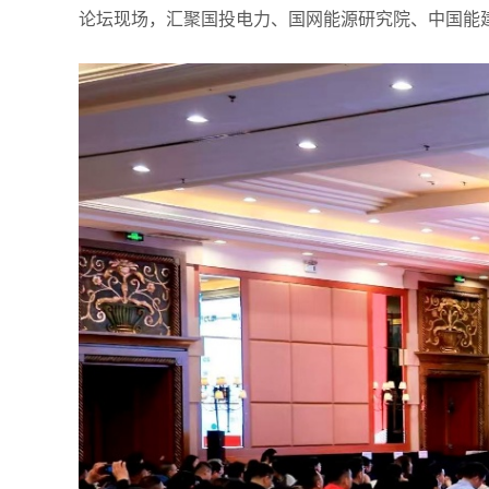
论坛现场，汇聚国投电力、国网能源研究院、中国能