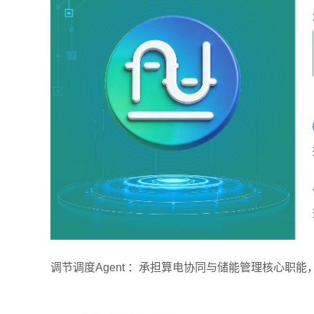
调节调度Agent ：承担算电协同与储能管理核心