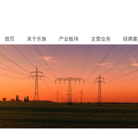
首页
关于乐鱼
产业板块
主营业务
经典案