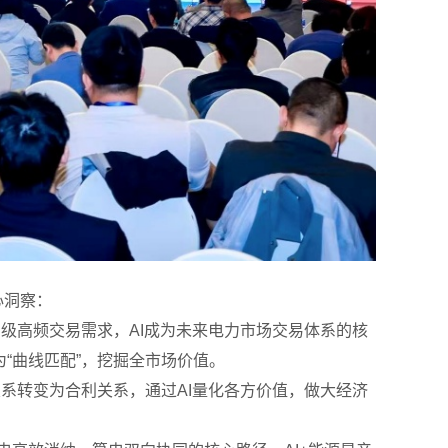
心洞察：
钟级高频交易需求，AI成为未来电力市场交易体系的核
“曲线匹配”，挖掘全市场价值。
系转变为合利关系，通过AI量化各方价值，做大经济