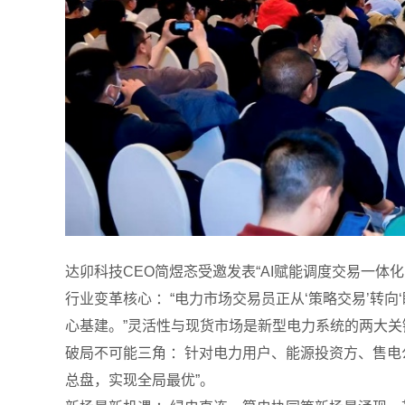
达卯科技CEO简煜忞受邀发表“AI赋能调度交易一
行业变革核心 ：“电力市场交易员正从‘策略交易’转
心基建。”灵活性与现货市场是新型电力系统的两大关
破局不可能三角 ：针对电力用户、能源投资方、售电
总盘，实现全局最优”。