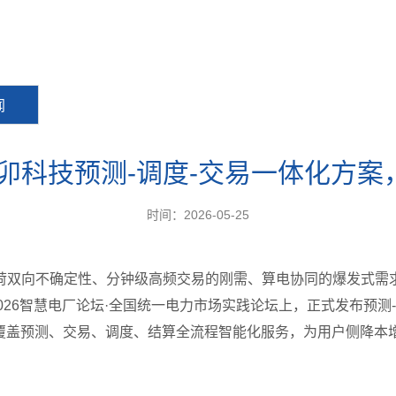
闻
卯科技预测-调度-交易一体化方
时间：2026-05-25
荷双向不确定性、分钟级高频交易的刚需、算电协同的爆发式需
026智慧电厂论坛·全国统一电力市场实践论坛上，正式发布预测-
，覆盖预测、交易、调度、结算全流程智能化服务，为用户侧降本