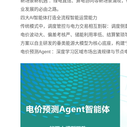
新场景新机遇 ：绿电直连、算电协同等新场景涌现，
业发展的必由之路。
四大AI智能体打造全流程智能运营能力
传统模式中，调度管控与电力交易相互割裂：调度侧
电价波动大、偏差考核严、储能利用率低、结算繁琐
方案以自主研发的垂类能源大模型为核心底座，构建“预测-
电价预测Agent ：深度学习区域市场出清规律与