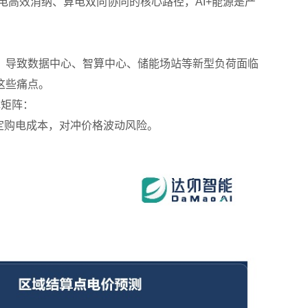
高效消纳、算电双向协同的核心路径，AI+能源是产
，导致数据中心、智算中心、储能场站等新型负荷面临
这些痛点。
体矩阵：
锁定购电成本，对冲价格波动风险。