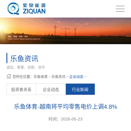
乐鱼资讯
诚信、尊重、创新、协作
您所在位置：
乐鱼体育
>
乐鱼资讯
>
企业动态
>
投资者关系
企业动态
行业新闻
乐鱼体育-越南将平均零售电价上调4.8%
时间：2026-05-23