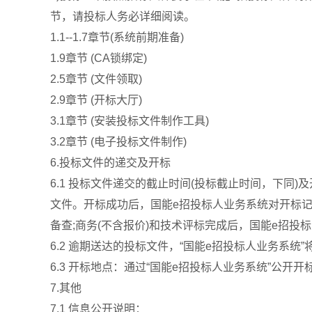
节，请投标人务必详细阅读。
1.1--1.7章节(系统前期准备)
1.9章节 (CA锁绑定)
2.5章节 (文件领取)
2.9章节 (开标大厅)
3.1章节 (安装投标文件制作工具)
3.2章节 (电子投标文件制作)
6.投标文件的递交及开标
6.1 投标文件递交的截止时间(投标截止时间，下同)及开
文件。开标成功后，国能e招投标人业务系统对开标记
备查;商务(不含报价)和技术评标完成后，国能e招
6.2 逾期送达的投标文件，“国能e招投标人业务系统
6.3 开标地点：通过“国能e招投标人业务系统”公开
7.其他
7.1 信息公开说明：