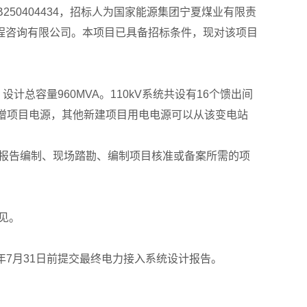
50404434，招标人为国家能源集团宁夏煤业有限责
程咨询有限公司。本项目已具备招标条件，现对该项目
变，设计总容量960MVA。110kV系统共设有16个馈出间
增项目电源，其他新建项目用电电源可以从该变电站
入系统报告编制、现场踏勘、编制项目核准或备案所需的项
见。
5年7月31日前提交最终电力接入系统设计报告。