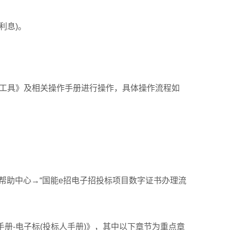
利息)。
作工具》及相关操作手册进行操作，具体操作流程如
帮助中心→“国能e招电子招投标项目数字证书办理流
手册-电子标(投标人手册)》，其中以下章节为重点章