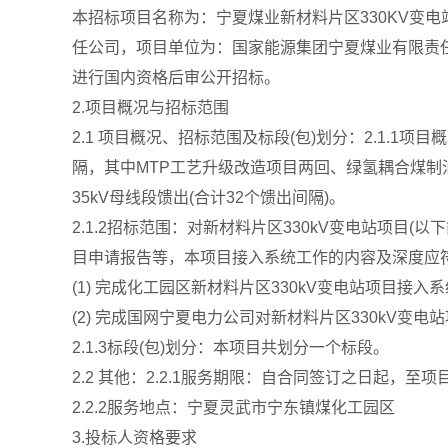
本招标项目名称为：宁夏煤业新材料片区330KV变电
任公司，项目单位为：国家能源集团宁夏煤业有限责
进行国内资格后审公开招标。
2.项目概况与招标范围
2.1 项目概况、招标范围及标段(包)划分：2.1.1项目概
隔，其中MTP工艺升级改造项目两回、绿氢耦合煤
35kV母线段馈出(合计32个馈出间隔)。
2.1.2招标范围：对新材料片区330kV变电站项
目申请报告等，本项目接入系统工作的内容及深度应
(1) 完成化工园区新材料片区330kV变电站项目接
(2) 完成国网宁夏电力公司对新材料片区330kV
2.1.3标段(包)划分：本项目共划分一个标段。
2.2 其他：2.2.1服务期限：自合同签订之日起，
2.2.2服务地点：宁夏灵武市宁东镇煤化工园区
3.投标人资格要求