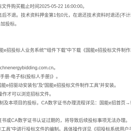
标文件购买截止时间2025-05-22 16:00:00。
元，售后不退。技术资料押金第1包0元，在退还技术资料时退还(不计
参加投标。
能e招投标人业务系统”“组件下载”中下载《国能e招投标文件制
rgybidding.com.cn。
手册-电子标(投标人手册)》。
国能e招驱动安装包”及“国能e招投标文件制作工具”并安装。
操作才可以浏览招标文件。
编制及本项目的投标，CA数字证书办理流程详见：国能e招首页→
证书或CA数字证书认证过期的，将导致后续投标事项无法办理。
作工具”中进行投标文件的编制。具体操作详见《招投标系统用户