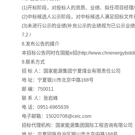
(1)开标阶段，对投标人的资质、业绩、拟任项目经理
(2)中标候选人公示阶段，对中标候选人满足招标文件
(3)未进行公示的业绩(补充公示的业绩视为已公示业
7.2 /
8.发布公告的媒介
本招标公告同时在国能e招(http://www.chnenergybidd
9.联系方式
招 标 人：国家能源集团宁夏煤业有限责任公司
地 址：宁夏银川市北京中路168号
邮 编：750011
联 系 人：张岩峰
电 话：0951-6965639
电子邮箱：15020708@ceic.com
招标代理机构：国家能源集团国际工程咨询有限公司
地 址：宁夏回族自治区银川市北京中路168号