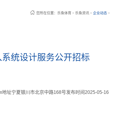
您所在位置：
乐鱼体育
>
乐鱼资讯
>
企业动态
>
入系统设计服务公开招标
m地址宁夏银川市北京中路168号发布时间2025-05-16