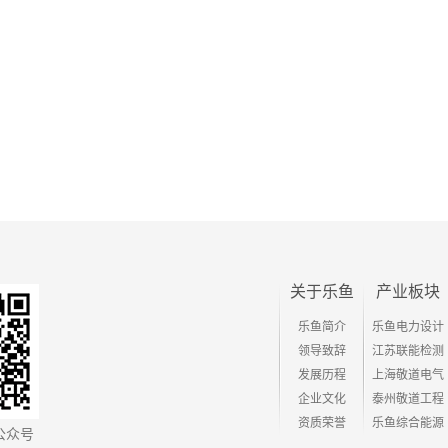
关于乐鱼
产业板块
乐鱼简介
乐鱼电力设计
领导致辞
江苏联能检测
发展历程
上海敬道电气
企业文化
泰州敬道工程
资质荣誉
乐鱼综合能源
公众号