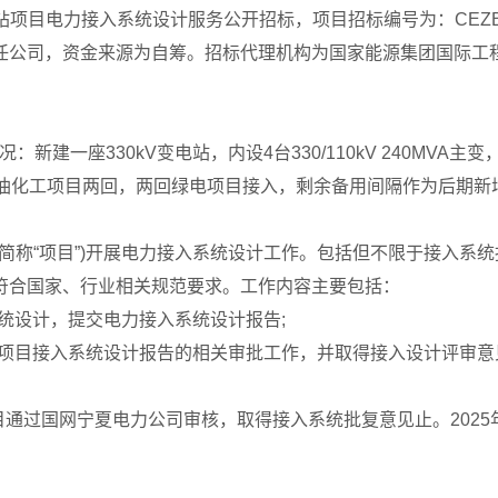
站项目电力接入系统设计服务公开招标，项目招标编号为：CEZB2
任公司，资金来源为自筹。招标代理机构为国家能源集团国际工
况：新建一座330kV变电站，内设4台330/110kV 240MVA主
制油化工项目两回，两回绿电项目接入，剩余备用间隔作为后期新
目(以下简称“项目”)开展电力接入系统设计工作。包括但不限于接
符合国家、行业相关规范要求。工作内容主要包括：
入系统设计，提交电力接入系统设计报告;
变电站项目接入系统设计报告的相关审批工作，并取得接入设计评审意
至项目通过国网宁夏电力公司审核，取得接入系统批复意见止。202