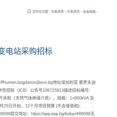
您所在位置：
乐鱼体育
>
乐鱼资讯
>
企业动态
>
变电站采购招标
n.bogdanov@evn.bg地址保加利亚 普罗夫迪
争性招标（ICB）公告号108725913描述招标编号:
气体绝缘开关柜（天然气体绝缘介质），规格：1×800kVA 及
5年8月25日开始，12个月项目预算 (不含增值税):
提交地址：https://app.eop.bg/today/489098无