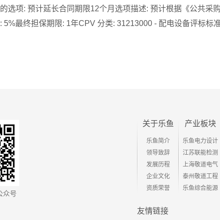
的选项: 预计延长合同期限12个月选项描述: 预计根据《公共采
%最终担保期限: 1年CPV 分类: 31213000 - 配电设备
关于乐鱼
产业板块
乐鱼简介
乐鱼电力设计
领导致辞
江苏联能检测
发展历程
上海敬道电气
企业文化
泰州敬道工程
资质荣誉
乐鱼综合能源
公众号
友情链接