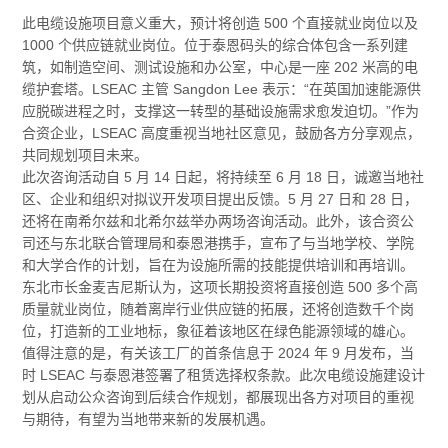
此电缆设施项目意义重大，预计将创造 500 个直接就业岗位以及
1000 个供应链就业岗位。位于泰恩码头的综合体包含一系列建
筑，如制造空间、测试设施和办公室，中心是一座 202 米高的电
缆护套塔。LSEAC 主管 Sangdon Lee 表示：“在英国加速能源供
应脱碳进程之时，支撑这一转型的基础设施需求愈发迫切。”作为
合资企业，LSEAC 高度重视当地社区意见，鼓励各方分享观点，
共同规划项目未来。
此次咨询活动自 5 月 14 日起，将持续至 6 月 18 日，诚邀当地社
区、企业和组织对拟议开发项目提出反馈。5 月 27 日和 28 日，
还将在南希尔兹和北希尔兹举办两场咨询活动。此外，该合资公
司还与东北联合管理局和泰恩港携手，宣布了与当地学校、学院
和大学合作的计划，旨在为设施所需的技能提供培训和再培训。
东北市长金麦吉尼斯认为，这项长期投资将直接创造 500 多个高
质量就业岗位，随着离岸行业供应链的拓展，还将创造数千个岗
位，打造新的工业地标，象征着该地区在绿色能源领域的雄心。
值得注意的是，有关该工厂的首条信息于 2024 年 9 月发布，当
时 LSEAC 与泰恩港签署了租赁选择权条款。此次电缆设施建设计
划从启动公众咨询到后续合作规划，都展现出各方对项目的重视
与期待，有望为当地带来新的发展机遇。