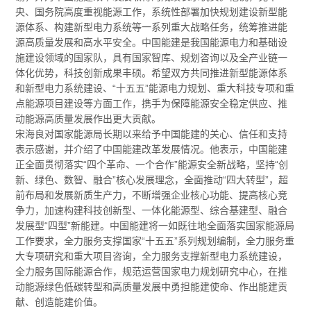
央、国务院高度重视能源工作，系统性部署加快规划建设新型能
源体系、构建新型电力系统等一系列重大战略任务，统筹推进能
源高质量发展和高水平安全。中国能建是我国能源电力和基础设
施建设领域的国家队，具有国家智库、规划咨询以及全产业链一
体化优势，科技创新成果丰硕。希望双方共同推进新型能源体系
和新型电力系统建设、“十五五”能源电力规划、重大科技专项和重
点能源项目建设等方面工作，携手为保障能源安全稳定供应、推
动能源高质量发展作出更大贡献。
宋海良对国家能源局长期以来给予中国能建的关心、信任和支持
表示感谢，并介绍了中国能建改革发展情况。他表示，中国能建
正全面贯彻落实“四个革命、一个合作”能源安全新战略，坚持“创
新、绿色、数智、融合”核心发展理念，全面推动“四大转型”，超
前布局和发展新质生产力，不断增强企业核心功能、提高核心竞
争力，加速构建科技创新型、一体化能源型、综合基建型、融合
发展型“四型”新能建。中国能建将一如既往地全面落实国家能源局
工作要求，全力服务支撑国家“十五五”系列规划编制，全力服务重
大专项研究和重大项目咨询，全力服务支撑新型电力系统建设，
全力服务国际能源合作，规范运营国家电力规划研究中心，在推
动能源绿色低碳转型和高质量发展中勇担能建使命、作出能建贡
献、创造能建价值。