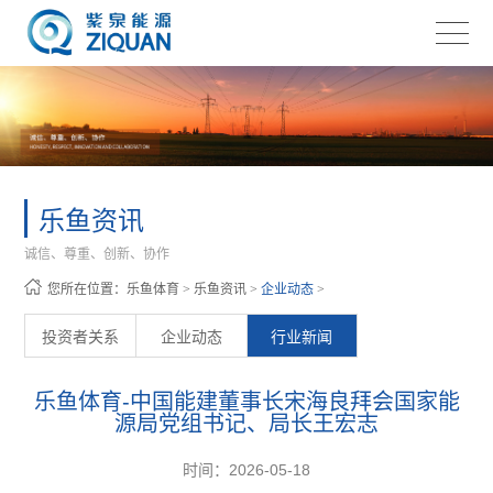
乐鱼资讯
诚信、尊重、创新、协作
您所在位置：
乐鱼体育
>
乐鱼资讯
>
企业动态
>
投资者关系
企业动态
行业新闻
乐鱼体育-中国能建董事长宋海良拜会国家能
源局党组书记、局长王宏志
时间：2026-05-18