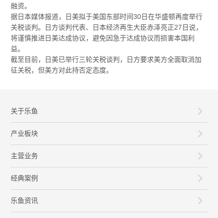
融资。
据日本媒体报道，日美拟于美国东部时间30日在华盛顿再度举行
关税谈判。日方谈判代表、日本经济再生大臣赤泽亮正27日说，
将谨慎推进日美达成协议，避免因急于达成协议而损害本国利
益。
截至目前，日美已举行三轮关税谈判，日方要求美方全面取消加
征关税，但美方对此持否定态度。
关于乐鱼
产业板块
主营业务
经典案例
乐鱼资讯