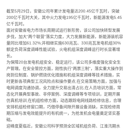
截至5月29日，安徽公司年累计发电量达200.45亿千瓦时，突破
200亿千瓦时大关，其中火力发电195亿千瓦时，新能源发电5.45
亿千瓦时。
面对安徽省电力市场长周期试运行新形势，该公司加快转型发展
步伐，加大“两个联营”落实力度，大力发展新能源，新能源装机容
量同比增加61.32%;并相继实施630兆瓦、330兆瓦发电机组30%
额定负荷深度调峰性能试验，火电机组深度调峰运行时长显著增
长。
为保障20台发电机组安全、稳定运行，该公司多维度强化安全生
产管理。在安全管控方面，刚性执行“两票三制”，落实重大操作到
岗到位制度、锅炉燃烧优化措施和机组深度调峰等技术措施，实
时更新各项典型工况风险点和操作要点;在交易策略方面，加强与
电网调度沟通协调，全力提升交易出清占比;在人员培训方面，常
态化开展典型事故、非停案例、深度调峰等专项培训，定期开展
仿真机培训;在机组检修方面，动态跟踪电网线路检修信息，合理
安排机组检修窗口期，巧借停备间隙开展设备消缺，实现检修周
期压缩与发电效能提升的有机统一，为抢发机会电量奠定坚实基
础。
迎峰度夏临近，安徽公司科学预测全区域机组负荷、江淮汛期水