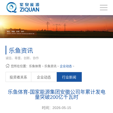
乐鱼资讯
诚信、尊重、创新、协作
您所在位置：
乐鱼体育
>
乐鱼资讯
>
企业动态
>
投资者关系
企业动态
行业新闻
乐鱼体育-国家能源集团安徽公司年累计发电
量突破200亿千瓦时
时间：2026-05-15