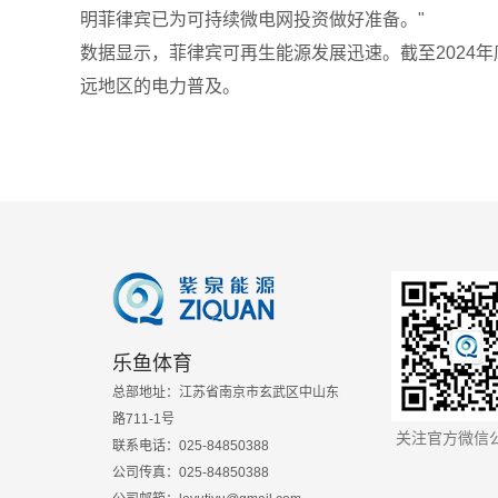
明菲律宾已为可持续微电网投资做好准备。"
数据显示，菲律宾可再生能源发展迅速。截至2024年
远地区的电力普及。
乐鱼体育
总部地址：江苏省南京市玄武区中山东
路711-1号
关注官方微信
联系电话：025-84850388
公司传真：025-84850388