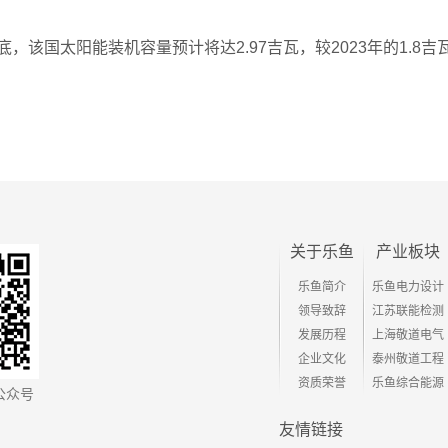
底，该国太阳能装机容量预计将达2.97吉瓦，较2023年的1.
关于乐鱼
产业板块
乐鱼简介
乐鱼电力设计
领导致辞
江苏联能检测
发展历程
上海敬道电气
企业文化
泰州敬道工程
资质荣誉
乐鱼综合能源
公众号
友情链接