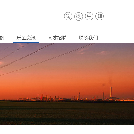
例
乐鱼资讯
人才招聘
联系我们