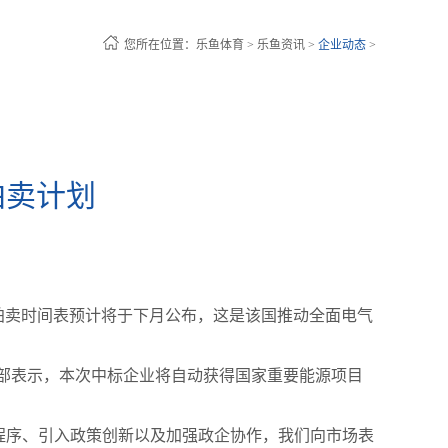
您所在位置：
乐鱼体育
>
乐鱼资讯
>
企业动态
>
拍卖计划
拍卖时间表预计将于下月公布，这是该国推动全面电气
能源部表示，本次中标企业将自动获得国家重要能源项目
管程序、引入政策创新以及加强政企协作，我们向市场表