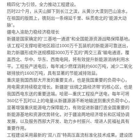
精四化”为引领，全力推动工程建设。
历时22个月，从天山脚下到长江之滨，从黄沙大漠到巴山渝水，
在祖国的版图上，镌刻出一条绵延千里、纵贯南北的“能源大动
脉”。
疆电入渝助力稳经济稳增长
新疆是国家确定的“三基地一通道”和全国能源资源战略保障基地。
该工程可支撑哈密地区超过1000万千瓦装机的新能源可靠送出，
助力新疆形成外送规模超3000万千瓦的“两交三直”输电通道，覆
盖西北、华中、华东、西南电网，将有效提升新能源消纳利用水
平。工程投产送电后，每年减少燃煤消耗约600万吨，减少二氧化
碳排放约1600万吨，具有显著的节能减排效益。
重庆是我国西部大开发的重要支点，也是我国重要的负荷中心，
用电需求持续稳定增长。新疆是“丝绸之路经济带”的核心区，也是
我国西电东送的重要送端。哈密—重庆工程投产送电，每年可将
360亿千瓦时以上的电量从新疆源源不断地输送到重庆负荷中心，
显著增强重庆能源电力保障能力，有效促进新疆打造全国重要的
新能源基地和资源优势转化，对于疆渝两地经济增长和区域协调
发展，以及服务西部大开发、助力乡村振兴、增进人民福祉具有
重要作用。
工程建设采用最新的“双八百”特高压直流标准化技术成果。建设团