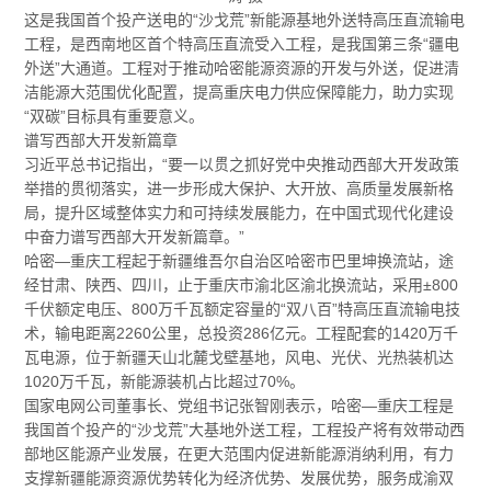
这是我国首个投产送电的“沙戈荒”新能源基地外送特高压直流输电
工程，是西南地区首个特高压直流受入工程，是我国第三条“疆电
外送”大通道。工程对于推动哈密能源资源的开发与外送，促进清
洁能源大范围优化配置，提高重庆电力供应保障能力，助力实现
“双碳”目标具有重要意义。
谱写西部大开发新篇章
习近平总书记指出，“要一以贯之抓好党中央推动西部大开发政策
举措的贯彻落实，进一步形成大保护、大开放、高质量发展新格
局，提升区域整体实力和可持续发展能力，在中国式现代化建设
中奋力谱写西部大开发新篇章。”
哈密—重庆工程起于新疆维吾尔自治区哈密市巴里坤换流站，途
经甘肃、陕西、四川，止于重庆市渝北区渝北换流站，采用±800
千伏额定电压、800万千瓦额定容量的“双八百”特高压直流输电技
术，输电距离2260公里，总投资286亿元。工程配套的1420万千
瓦电源，位于新疆天山北麓戈壁基地，风电、光伏、光热装机达
1020万千瓦，新能源装机占比超过70%。
国家电网公司董事长、党组书记张智刚表示，哈密—重庆工程是
我国首个投产的“沙戈荒”大基地外送工程，工程投产将有效带动西
部地区能源产业发展，在更大范围内促进新能源消纳利用，有力
支撑新疆能源资源优势转化为经济优势、发展优势，服务成渝双