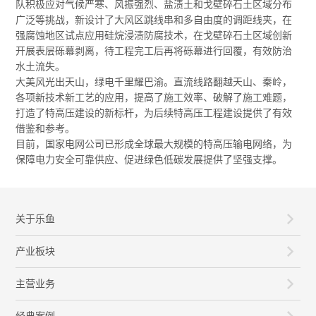
队积极应对气候严寒、风振强烈、盐渍土和戈壁碎石土区域分布
广泛等挑战，新设计了大风区跳线串和多自由度的调距线夹，在
强腐蚀地区试点应用硅烷浸渍防腐技术，在戈壁碎石土区域创新
开展表层砾幕剥离，待工程完工后再将砾幕进行回覆，有效防治
水土流失。
大美风光出天山，绿电千里耀巴渝。直流线路翻越天山、秦岭，
各项新技术新工艺的应用，提高了施工效率、破解了施工难题，
打造了特高压建设的新标杆，为后续特高压工程建设提供了有效
借鉴和参考。
目前，国家电网公司已形成全球最大规模的特高压输电网络，为
保障电力安全可靠供应、促进绿色低碳发展提供了坚强支撑。
关于乐鱼
产业板块
主营业务
经典案例