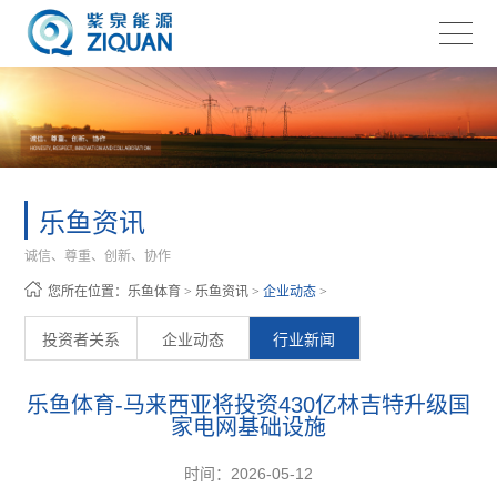
乐鱼资讯
诚信、尊重、创新、协作
您所在位置：
乐鱼体育
>
乐鱼资讯
>
企业动态
>
投资者关系
企业动态
行业新闻
乐鱼体育-马来西亚将投资430亿林吉特升级国
家电网基础设施
时间：2026-05-12