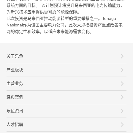
系统方面的目标。"该计划预计将提升马来西亚的电力传输能力，
为新兴技术应用提供更可靠的能源保障。
此次投资是马来西亚推动能源转型的重要举措之一。Tenaga
Nasional作为该国主要电力公司，此次大规模投资将重点改善电
网的稳定性和效率，以适应未来能源需求变化。
关于乐鱼
产业板块
主营业务
经典案例
乐鱼资讯
人才招聘