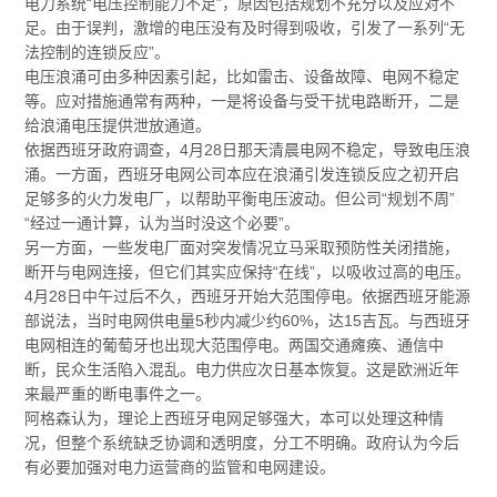
电力系统“电压控制能力不足”，原因包括规划不充分以及应对不
足。由于误判，激增的电压没有及时得到吸收，引发了一系列“无
法控制的连锁反应”。
电压浪涌可由多种因素引起，比如雷击、设备故障、电网不稳定
等。应对措施通常有两种，一是将设备与受干扰电路断开，二是
给浪涌电压提供泄放通道。
依据西班牙政府调查，4月28日那天清晨电网不稳定，导致电压浪
涌。一方面，西班牙电网公司本应在浪涌引发连锁反应之初开启
足够多的火力发电厂，以帮助平衡电压波动。但公司“规划不周”
“经过一通计算，认为当时没这个必要”。
另一方面，一些发电厂面对突发情况立马采取预防性关闭措施，
断开与电网连接，但它们其实应保持“在线”，以吸收过高的电压。
4月28日中午过后不久，西班牙开始大范围停电。依据西班牙能源
部说法，当时电网供电量5秒内减少约60%，达15吉瓦。与西班牙
电网相连的葡萄牙也出现大范围停电。两国交通瘫痪、通信中
断，民众生活陷入混乱。电力供应次日基本恢复。这是欧洲近年
来最严重的断电事件之一。
阿格森认为，理论上西班牙电网足够强大，本可以处理这种情
况，但整个系统缺乏协调和透明度，分工不明确。政府认为今后
有必要加强对电力运营商的监管和电网建设。