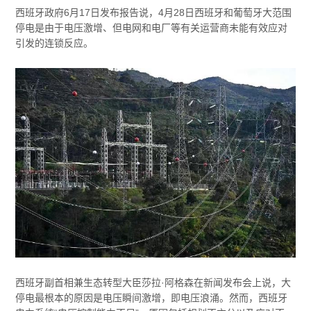
西班牙政府6月17日发布报告说，4月28日西班牙和葡萄牙大范围
停电是由于电压激增、但电网和电厂等有关运营商未能有效应对
引发的连锁反应。
西班牙副首相兼生态转型大臣莎拉·阿格森在新闻发布会上说，大
停电最根本的原因是电压瞬间激增，即电压浪涌。然而，西班牙