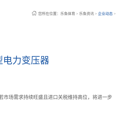
您所在位置：
乐鱼体育
>
乐鱼资讯
>
企业动态
>
型电力变压器
，若市场需求持续旺盛且进口关税维持高位，将进一步