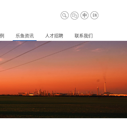
例
乐鱼资讯
人才招聘
联系我们