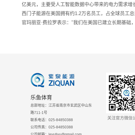
亿美元，主要受人工智能数据中心带来的电力需求增长
西门子能源在美国拥有约1.2万名员工，占全球员工
官玛丽亚·费拉罗表示："我们在美国已建立长期基础
乐鱼体育
总部地址：江苏省南京市玄武区中山东
路711-1号
关注官方微信
联系电话：025-84850388
公司传真：025-84850388
公司邮箱：leyutiyu@gmail.com