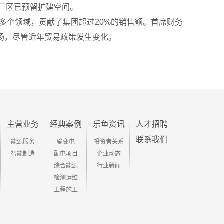
，厂区已预留扩建空间。
多个领域，贡献了集团超过20%的销售额。首席财务
场，尽管近年贸易政策发生变化。
主营业务
经典案例
乐鱼资讯
人才招聘
联系我们
能源服务
输变电
投资者关系
智能制造
配电项目
企业动态
综合能源
行业新闻
检测运维
工程施工