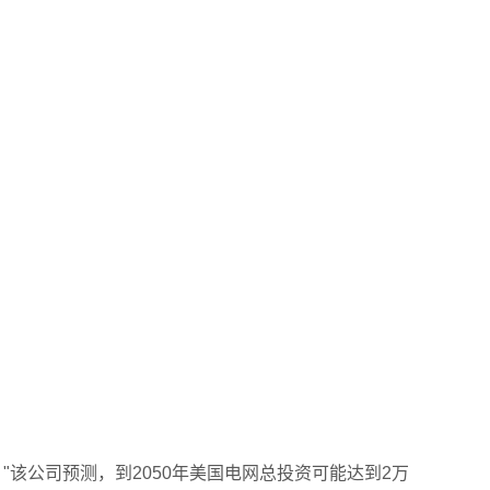
该公司预测，到2050年美国电网总投资可能达到2万