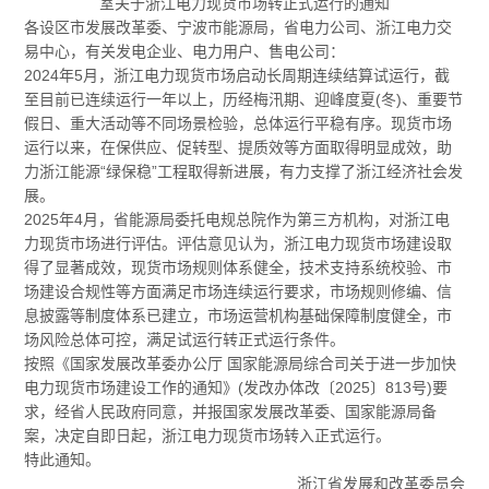
室关于浙江电力现货市场转正式运行的通知
各设区市发展改革委、宁波市能源局，省电力公司、浙江电力交
易中心，有关发电企业、电力用户、售电公司：
2024年5月，浙江电力现货市场启动长周期连续结算试运行，截
至目前已连续运行一年以上，历经梅汛期、迎峰度夏(冬)、重要节
假日、重大活动等不同场景检验，总体运行平稳有序。现货市场
运行以来，在保供应、促转型、提质效等方面取得明显成效，助
力浙江能源“绿保稳”工程取得新进展，有力支撑了浙江经济社会发
展。
2025年4月，省能源局委托电规总院作为第三方机构，对浙江电
力现货市场进行评估。评估意见认为，浙江电力现货市场建设取
得了显著成效，现货市场规则体系健全，技术支持系统校验、市
场建设合规性等方面满足市场连续运行要求，市场规则修编、信
息披露等制度体系已建立，市场运营机构基础保障制度健全，市
场风险总体可控，满足试运行转正式运行条件。
按照《国家发展改革委办公厅 国家能源局综合司关于进一步加快
电力现货市场建设工作的通知》(发改办体改〔2025〕813号)要
求，经省人民政府同意，并报国家发展改革委、国家能源局备
案，决定自即日起，浙江电力现货市场转入正式运行。
特此通知。
浙江省发展和改革委员会