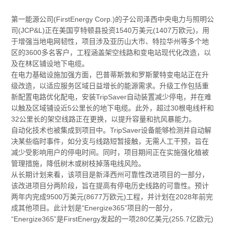
第一能源公司(FirstEnergy Corp.)的子公司泽西中央电力与照明公
司(JCP&L)正在美国亨特顿县投资1540万美元(1407万欧元)，用
于增强当地电网韧性，项目涉及亚历山大市、特拉华州等多个地
区的3600多名客户，工程涵盖架空线路和变电站现代化改造，以
及在林区铺设地下电缆。
在电力基础设施加强方面，巴普蒂斯敦和罗斯蒙特变电站正在升
级改造，以适应服务区域日益增长的能源需求。升级工作包括重
新配置电路优化配电，安装TripSaver自动装置减少停电，并在难
以触及区域铺设近5公里长的地下电缆。此外，超过30根电线杆和
32公里长的架空线路正在更换，以提升容量和抗风暴能力。
自动化技术也被集成到项目中。TripSaver设备能够检测并自动解
决某些临时事件，如分支与线路短暂接触，无需人工干预，旨在
减少受影响用户的停电时间。同时，项目期间正在实施强化植被
管理措施，降低树木或树枝掉落电线风险。
从长期计划来看，该项目是新泽西州可靠性改进项目的一部分，
该改进项目分两阶段，旨在提高有停电历史线路的可靠性。预计
两年内完成9500万美元(8677万欧元)工程，并计划在2028年前完
成其他项目。此计划是“Energize365”项目的一部分，
“Energize365”是FirstEnergy发起的一项280亿美元(255.7亿欧元)