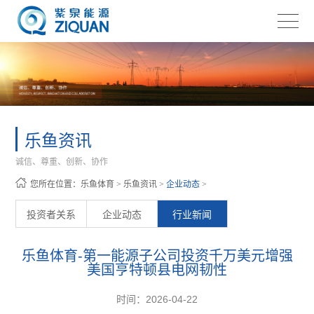
乐鱼资讯
诚信、尊重、创新、协作
您所在位置：
乐鱼体育
>
乐鱼资讯
>
企业动态
>
投资者关系
企业动态
行业新闻
乐鱼体育-第一能源子公司投资千万美元增强
美国亨特顿县电网韧性
时间：2026-04-22