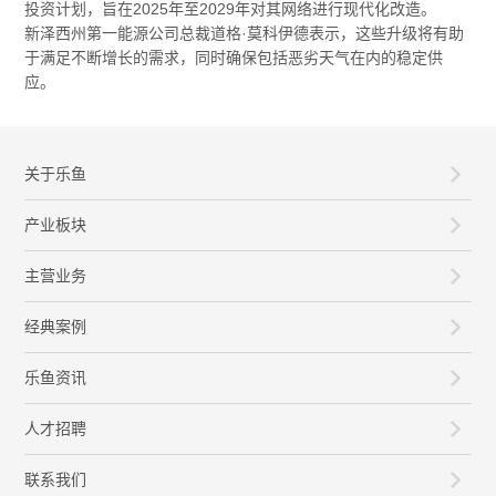
投资计划，旨在2025年至2029年对其网络进行现代化改造。
新泽西州第一能源公司总裁道格·莫科伊德表示，这些升级将有助
于满足不断增长的需求，同时确保包括恶劣天气在内的稳定供
应。
关于乐鱼
产业板块
主营业务
经典案例
乐鱼资讯
人才招聘
联系我们