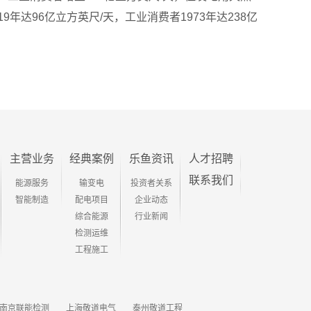
9年达96亿立方英尺/天，工业消费者1973年达238亿
主营业务
经典案例
乐鱼资讯
人才招聘
联系我们
能源服务
输变电
投资者关系
智能制造
配电项目
企业动态
综合能源
行业新闻
检测运维
工程施工
南京联能检测
上海敬道电气
泰州敬道工程