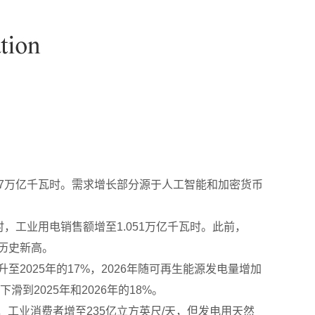
4.097万亿千瓦时。需求增长部分源于人工智能和加密货币
瓦时，工业用电销售额增至1.051万亿千瓦时。此前，
创历史新高。
升至2025年的17%，2026年随可再生能源发电量增加
下滑到2025年和2026年的18%。
天，工业消费者增至235亿立方英尺/天，但发电用天然