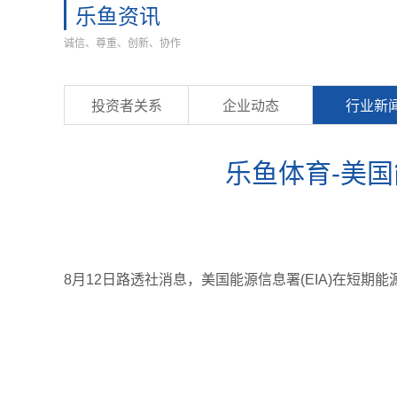
乐鱼资讯
诚信、尊重、创新、协作
投资者关系
企业动态
行业新
乐鱼体育-美国
8月12日路透社消息，美国能源信息署(EIA)在短期能