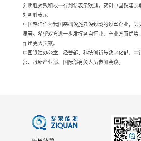
刘明胜对戴和根一行到访表示欢迎，感谢中国铁建长
刘明胜表示
中国铁建作为我国基础设施建设领域的领军企业，历
显著。希望双方进一步发挥各自行业、产业方面优势
作出更大贡献。
中国铁建办公室、经营部、科技创新与数字化部，中
部、战新产业部、国际部有关人员参加会谈。
乐鱼体育