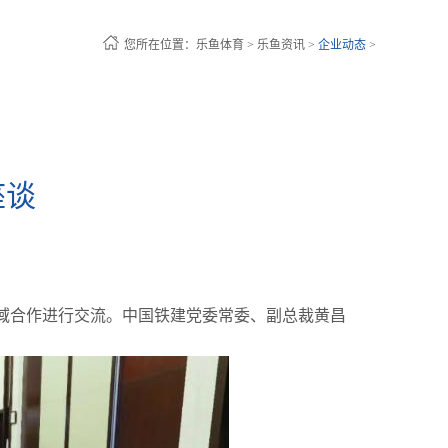
您所在位置：
乐鱼体育
>
乐鱼资讯
>
企业动态
>
座谈
域合作进行交流。中国铁建党委常委、副总裁黄昌