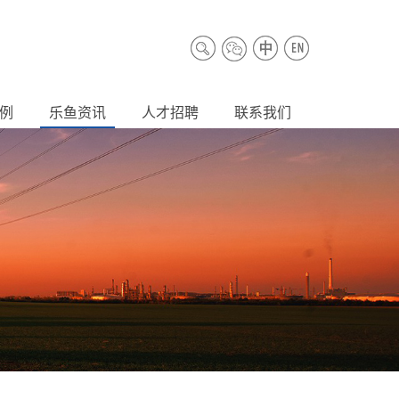
例
乐鱼资讯
人才招聘
联系我们