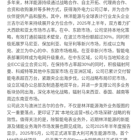
多年来，林洋能源持续通过战略合作、自主开拓、代理商合作、
合资和收购兼并等多种方式，获得海外电力公司订单，并为合作
伙伴提供产品和服务。其中，林洋能源与全球表计行业龙头企业
兰吉尔近年来持续展开全方位合作，2025年上半年，双方着力扩
大西欧和亚太市场市占率。在中、东欧市场，公司坚持本地化策
略，有效打通前端技术壁垒，在波兰市场份额超过30%，同时积
极拓展罗马尼亚、保加利亚、匈牙利等新兴市场，形成以立陶
宛、波兰为中心的中、东欧市场格局。在亚非新兴市场，智能电
表部署同样成为电网升级重点。在中东区域，公司与当地知名企
业ECC设立合资公司，在保持市占率超30%的同时，积极辐射阿
曼、科威特等其他中东国家市场;在亚洲区域，公司已累计交付智
能电表超百万台，紧跟央企出海步伐，公司战略布局印尼市场，
设立区域办公总部及制造基地双平台，并进一步支撑公司多业务
板块协同出海，深化本地化战略，辐射马来西亚、泰国、越南等
周边东南亚市场。
公司此次与澳洲兰吉尔的合作，不仅是林洋能源海外业务版图的
又一重要落点，更印证了其“本地化运营+核心市场深耕”战略的有
效性。值得关注的是，除智能电表业务外，近期林洋能源的新能
源及储能业务海外市场发展也颇见成效。公司2025年半年度报告
显示，2025年5月，公司正式进军意大利可再生能源市场，首个
MW级光伏项目——位于撒丁岛的Elmas太阳能电站正式开工建