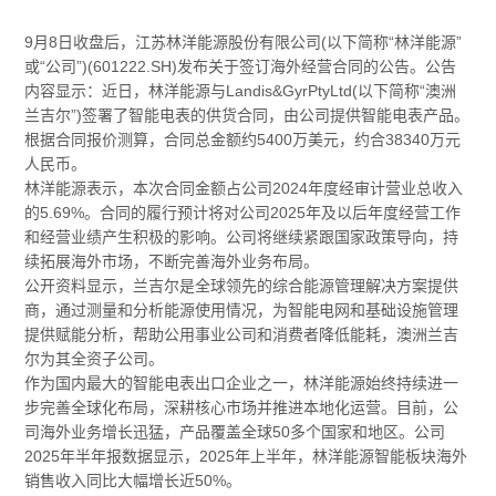
9月8日收盘后，江苏林洋能源股份有限公司(以下简称“林洋能源”
或“公司”)(601222.SH)发布关于签订海外经营合同的公告。公告
内容显示：近日，林洋能源与Landis&GyrPtyLtd(以下简称“澳洲
兰吉尔”)签署了智能电表的供货合同，由公司提供智能电表产品。
根据合同报价测算，合同总金额约5400万美元，约合38340万元
人民币。
林洋能源表示，本次合同金额占公司2024年度经审计营业总收入
的5.69%。合同的履行预计将对公司2025年及以后年度经营工作
和经营业绩产生积极的影响。公司将继续紧跟国家政策导向，持
续拓展海外市场，不断完善海外业务布局。
公开资料显示，兰吉尔是全球领先的综合能源管理解决方案提供
商，通过测量和分析能源使用情况，为智能电网和基础设施管理
提供赋能分析，帮助公用事业公司和消费者降低能耗，澳洲兰吉
尔为其全资子公司。
作为国内最大的智能电表出口企业之一，林洋能源始终持续进一
步完善全球化布局，深耕核心市场并推进本地化运营。目前，公
司海外业务增长迅猛，产品覆盖全球50多个国家和地区。公司
2025年半年报数据显示，2025年上半年，林洋能源智能板块海外
销售收入同比大幅增长近50%。